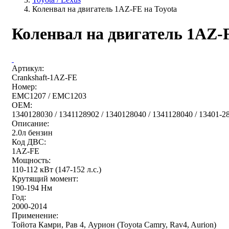
Коленвал на двигатель 1AZ-FE на Toyota
Коленвал на двигатель 1AZ-F
Артикул:
Crankshaft-1AZ-FE
Номер:
EMC1207 / EMC1203
OEM:
1340128030 / 1341128902 / 1340128040 / 1341128040 / 13401-28
Описание:
2.0л бензин
Код ДВС:
1AZ-FE
Мощность:
110-112 кВт (147-152 л.с.)
Крутящий момент:
190-194 Нм
Год:
2000-2014
Применение:
Тойота Камри, Рав 4, Аурион (Toyota Camry, Rav4, Aurion)