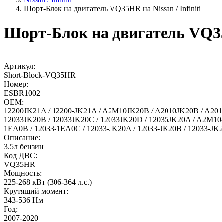
Шорт-Блок на двигатель VQ35HR на Nissan / Infiniti
Шорт-Блок на двигатель VQ35H
Артикул:
Short-Block-VQ35HR
Номер:
ESBR1002
OEM:
12200JK21A / 12200-JK21A / A2M10JK20B / A2010JK20B / A20
12033JK20B / 12033JK20C / 12033JK20D / 12035JK20A / A2M10
1EA0B / 12033-1EA0C / 12033-JK20A / 12033-JK20B / 12033-JK
Описание:
3.5л бензин
Код ДВС:
VQ35HR
Мощность:
225-268 кВт (306-364 л.с.)
Крутящий момент:
343-536 Нм
Год:
2007-2020