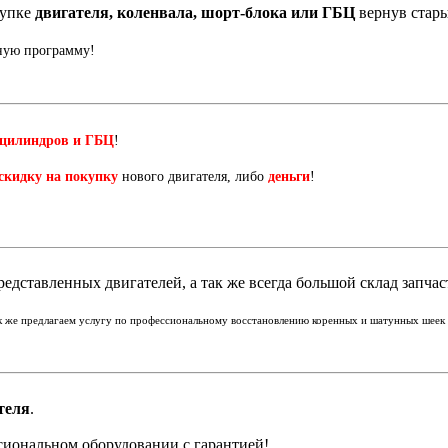
купке
двигателя, коленвала, шорт-блока или ГБЦ
вернув стар
нную программу!
 цилиндров и ГБЦ
!
скидку на покупку
нового двигателя, либо
деньги
!
едставленных двигателей, а так же всегда большой склад запчас
ак же предлагаем услугу по профессиональному восстановлению коренных и шатунных шеек к
теля
.
сиональном оборудовании с гарантией!