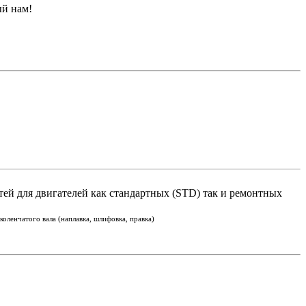
ый нам!
тей для двигателей как стандартных (STD) так и ремонтных
оленчатого вала (наплавка, шлифовка, правка)