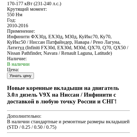
170-177 кВт (231-240 л.с.)
Крутящий момент:
550 Нм
Год:
2010-2016
Применение:
Инфинити ФХ30д, ЕХ30д, М30д, КуИкс70, Ку70,
КуИкс50 / Ниссан Патфайндер, Навара / Рено Лагуна,
Латитуд (Infiniti FX30d, EX30d, M30d, QX70, Q70, QX50 /
Nissan Pathfinder, Navara / Renault Laguna, Latitude)
Наличие:
В наличии
Цена:
Новые коренные вкладыши на двигатель
3.0л дизель V9X на Ниссан / Инфинити с
доставкой в любую точку России и СНГ!
Дополнительно:
В наличии стандартные и ремонтные размеры вкладышей
(STD / 0.25 / 0.50 / 0.75)