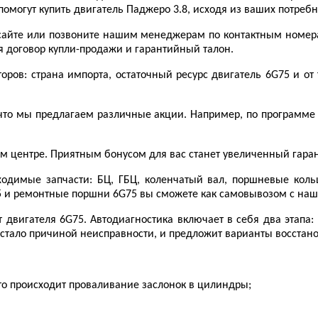
 помогут купить двигатель Паджеро 3.8, исходя из ваших потре
а сайте или позвоните нашим менеджерам по контактным номера
я договор купли-продажи и гарантийный талон.
оров: страна импорта, остаточный ресурс двигатель 6G75 и от 
, что мы предлагаем различные акции. Например, по программе
м центре. Приятным бонусом для вас станет увеличенный гара
ходимые запчасти: БЦ, ГБЦ, коленчатый вал, поршневые кол
75 и ремонтные поршни 6G75 вы сможете как самовывозом с наше
 двигателя 6G75. Автодиагностика включает в себя два этапа
то стало причиной неисправности, и предложит варианты восстан
сто происходит проваливание заслонок в цилиндры;