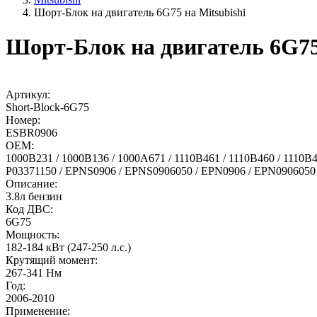
Шорт-Блок на двигатель 6G75 на Mitsubishi
Шорт-Блок на двигатель 6G75 
Артикул:
Short-Block-6G75
Номер:
ESBR0906
OEM:
1000B231 / 1000B136 / 1000A671 / 1110B461 / 1110B460 / 1110B4
P03371150 / EPNS0906 / EPNS0906050 / EPN0906 / EPN0906050
Описание:
3.8л бензин
Код ДВС:
6G75
Мощность:
182-184 кВт (247-250 л.с.)
Крутящий момент:
267-341 Нм
Год:
2006-2010
Применение: