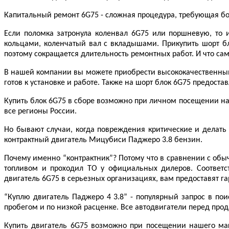
Капитальный ремонт 6G75 - сложная процедура, требующая б
Если поломка затронула коленвал 6G75 или поршневую, то 
кольцами, коленчатый вал с вкладышами. Прикупить шорт бл
поэтому сокращается длительность ремонтных работ. И что с
В нашей компании вы можете приобрести высококачественный
готов к установке и работе. Также на шорт блок 6G75 предоста
Купить блок 6G75 в сборе возможно при личном посещении наш
все регионы России.
Но бывают случаи, когда повреждения критические и делать
контрактный двигатель Мицубиси Паджеро 3.8 бензин.
Почему именно “контрактник”? Потому что в сравнении с обы
топливом и проходил ТО у официальных дилеров. Соответст
двигатель 6G75 в серьезных организациях, вам предоставят г
“Куплю двигатель Паджеро 4 3.8” - популярный запрос в по
пробегом и по низкой расценке. Все автодвигатели перед про
Купить двигатель 6G75 возможно при посещении нашего ма