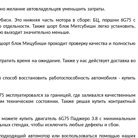
тно желание автовладельцев уменьшить затраты.
биси. Это нижняя часть мотора в сборе: БЦ, поршни 6G75 с
 отдельности. Также шорт блок Митсубиши легко установить,
еро выходит значительно меньше.
шорт блок Мицубиши проходит проверку качества и полностью
ратить время на ожидание. Также у нас действует доставка во
способ восстановить работоспособность автомобиля - купить
5 эксплуатировался за границей, где заливался качественным
м техническом состоянии. Также решая купить контрактный
вы можете купить двигатель 6G75 Паджеро 3.8 с минимальным
льных стендах, чтобы исключить любые дефекты и сбои.
 подходящий автомотор или воспользоваться помощью наших