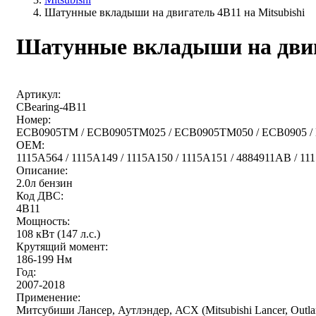
Шатунные вкладыши на двигатель 4B11 на Mitsubishi
Шатунные вкладыши на двига
Артикул:
CBearing-4B11
Номер:
ECB0905TM / ECB0905TM025 / ECB0905TM050 / ECB0905 / 
OEM:
1115A564 / 1115A149 / 1115A150 / 1115A151 / 4884911AB / 11
Описание:
2.0л бензин
Код ДВС:
4B11
Мощность:
108 кВт (147 л.с.)
Крутящий момент:
186-199 Нм
Год:
2007-2018
Применение:
Митсубиши Лансер, Аутлэндер, АСХ (Mitsubishi Lancer, Outla