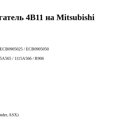
тель 4B11 на Mitsubishi
ECB0905025 / ECB0905050
15A565 / 1115A566 / R906
nder, ASX)