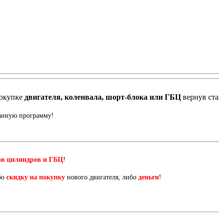
окупке
двигателя, коленвала, шорт-блока или ГБЦ
вернув ст
данную программу!
ов цилиндров и ГБЦ
!
бо
скидку на покупку
нового двигателя, либо
деньги
!