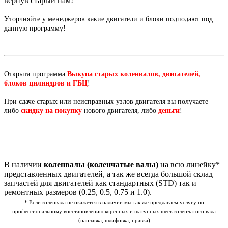
вернув старый нам!
Уторчняйте у менеджеров какие двигатели и блоки подподают под
данную программу!
Открыта программа
Выкупа старых коленвалов, двигателей,
блоков цилиндров и ГБЦ
!
При сдаче старых или неисправных узлов двигателя вы получаете
либо
скидку на покупку
нового двигателя, либо
деньги
!
В наличии
коленвалы (коленчатые валы)
на всю линейку*
представленных двигателей, а так же всегда большой склад
запчастей для двигателей как стандартных (STD) так и
ремонтных размеров (0.25, 0.5, 0.75 и 1.0).
* Если коленвала не окажется в наличии мы так же предлагаем услугу по
профессиональному восстановлению коренных и шатунных шеек коленчатого вала
(наплавка, шлифовка, правка)