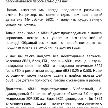
рассчитывается персонально для вас.
Нашим клиентам мы всегда предлагаем различные
акции. Например, вы можете сдать нам ваш старый
двигатель Митсубиси 6B31 и получить существенную
скидку на покупку.
Также, если замена 6B31 будет производиться в нашем
сервисном центре, мы увеличим его гарантийный
период! Обращайтесь к нам, с нашей помощью вы
продлите жизнь автомобиля на долгие годы!
У нас вы также найдете все необходимые запчасти:
коленвал 6B31, блок, ГБЦ, поршни 6B31, кольца, шатуны,
вкладыши коренные 6B31 и вкладыши шатунные 6B31
(есть STD и ремонтные вкладыши 6B31 0.25 и 0.50). Наши
сотрудники также помогут сделать подбор вкладышей
6B31. Все детали полностью готовы к установке и работе.
Двигатель 6B31 характеристики: V-образный, 6-
цилиндровый бензиновый движок объемом 3.0 литра и
мощностью 209-230 л.с. Блок 6B31 цилиндров и гбц 6B31
алюминиевые. Здесь применили многоточечную