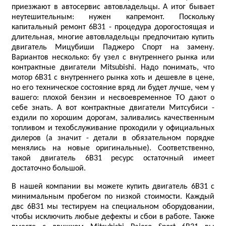
приезжают в автосервис автовладельцы. А итог бывает
неутешительным: нужен капремонт. Поскольку
капитальный ремонт 6B31 - процедура дорогостоящая и
длительная, многие автовладельцы предпочитаю купить
двигатель Мицубиши Паджеро Спорт на замену.
Вариантов несколько: бу узел с внутреннего рынка или
контрактные двигатели Mitsubishi. Надо понимать, что
мотор 6B31 с внутреннего рынка хоть и дешевле в цене,
но его техническое состояние вряд ли будет лучше, чем у
вашего: плохой бензин и несвоевременное ТО дают о
себе знать. А вот контрактные двигатели Митсубиси -
ездили по хорошим дорогам, заливались качественным
топливом и техобслуживание проходили у официальных
дилеров (а значит - детали в обязательном порядке
менялись на новые оригинальные). Соответственно,
такой двигатель 6B31 ресурс остаточный имеет
достаточно большой.
В нашей компании вы можете купить двигатель 6B31 с
минимальным пробегом по низкой стоимости. Каждый
двс 6B31 мы тестируем на специальном оборудовании,
чтобы исключить любые дефекты и сбои в работе. Также