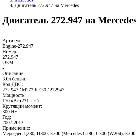
Двигатель 272.947 на Mercedes
Двигатель 272.947 на Mercede
Артикул:
Engine-272.947
Номер:
272.947
OEM:
-
Описание:
3.0л бензин
Код ДВС:
272.947 / M272 KE30 / 272947
Мощность:
170 кВт (231 л.с.)
Крутящий момент:
300 Нм
Год:
2007-2013
Применение:
Мерседес Ц280, Ц300, Е300 (Mercedes C280, C300 (W204), E300