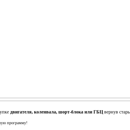
купке
двигателя, коленвала, шорт-блока или ГБЦ
вернув стар
нную программу!