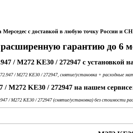
а Мерседес с доставкой в любую точку России и СН
 расширенную гарантию до 6 м
47 / M272 KE30 / 272947 с установкой н
72.947 / M272 KE30 / 272947, снятие/установка + расходные ма
7 / M272 KE30 / 272947 на нашем сервисе
.947 / M272 KE30 / 272947 (снятие/установка) без стоимости р