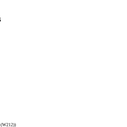
s
 (W212))