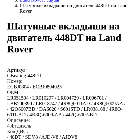
Шатунные вкладыши на двигатель 448DT на Land
Rover
Шатунные вкладыши на
двигатель 448DT на Land
Rover
Артикул:
CBearing-448DT
Номер:
ECBJ0804 / ECBJ0804025
OEM:
LR051504 / LR010297 / LR004729 / LR006701 /
LBB500390 / LR018747 / 4R8Q6011AD / 4R8Q6009AA /
442Q6007BD / DA6620 / S601STD / LR038168 / 4R8Q-
6011-AD / 4R8Q-6009-AA / 442Q-6007-BD
Описание:
4.4л дизель
Код ДВС:
448DT / SDV8 / AJD-V8 / AJDV8