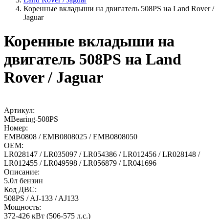
Коренные вкладыши на двигатель 508PS на Land Rover /
Jaguar
Коренные вкладыши на
двигатель 508PS на Land
Rover / Jaguar
Артикул:
MBearing-508PS
Номер:
EMB0808 / EMB0808025 / EMB0808050
OEM:
LR028147 / LR035097 / LR054386 / LR012456 / LR028148 /
LR012455 / LR049598 / LR056879 / LR041696
Описание:
5.0л бензин
Код ДВС:
508PS / AJ-133 / AJ133
Мощность:
372-426 кВт (506-575 л.с.)