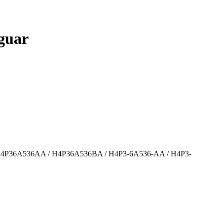
guar
 H4P36A536AA / H4P36A536BA / H4P3-6A536-AA / H4P3-