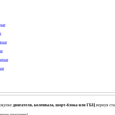
r
ar
uar
окупке
двигателя, коленвала, шорт-блока или ГБЦ
вернув ст
данную программу!