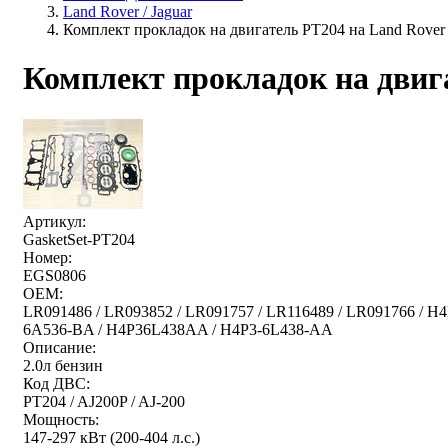
Land Rover / Jaguar
Комплект прокладок на двигатель PT204 на Land Rover /
Комплект прокладок на двига
Артикул:
GasketSet-PT204
Номер:
EGS0806
OEM:
LR091486 / LR093852 / LR091757 / LR116489 / LR091766 /
6A536-BA / H4P36L438AA / H4P3-6L438-AA
Описание:
2.0л бензин
Код ДВС:
PT204 / AJ200P / AJ-200
Мощность:
147-297 кВт (200-404 л.с.)