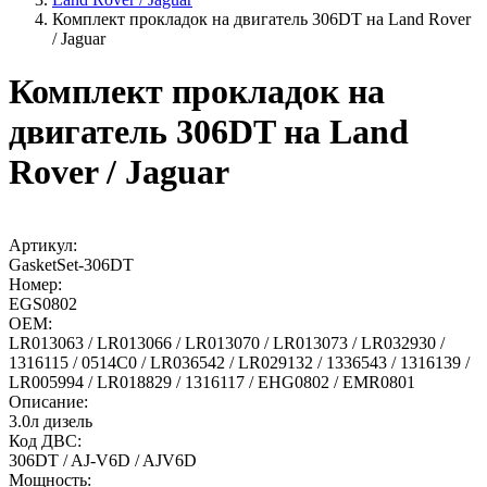
Комплект прокладок на двигатель 306DT на Land Rover
/ Jaguar
Комплект прокладок на
двигатель 306DT на Land
Rover / Jaguar
Артикул:
GasketSet-306DT
Номер:
EGS0802
OEM:
LR013063 / LR013066 / LR013070 / LR013073 / LR032930 /
1316115 / 0514С0 / LR036542 / LR029132 / 1336543 / 1316139 /
LR005994 / LR018829 / 1316117 / EHG0802 / EMR0801
Описание:
3.0л дизель
Код ДВС:
306DT / AJ-V6D / AJV6D
Мощность: