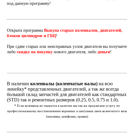
под данную программу!
Открыта программа
Выкупа старых коленвалов, двигателей,
блоков цилиндров и ГБЦ
!
При сдаче старых или неисправных узлов двигателя вы получаете
либо
скидку на покупку
нового двигателя, либо
деньги
!
В наличии
коленвалы (коленчатые валы)
на всю
линейку* представленных двигателей, а так же всегда
большой склад запчастей для двигателей как стандартных
(STD) так и ремонтных размеров (0.25, 0.5, 0.75 и 1.0).
* Если коленвала не окажется в наличии мы так же предлагаем услугу по
профессиональному восстановлению коренных и шатунных шеек коленчатого вала
(наплавка, шлифовка, правка)