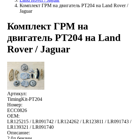
Комплект ГРМ на двигатель PT204 на Land Rover /
Jaguar
Комплект ГРМ на
двигатель PT204 на Land
Rover / Jaguar
Артикул:
TimingKit-PT204
Номер:
ECC0826
OEM:
LR125215 / LR091742 / LR124262 / LR123811 / LR091743 /
LR139321 / LR091740
Описание:
2.0л бензин