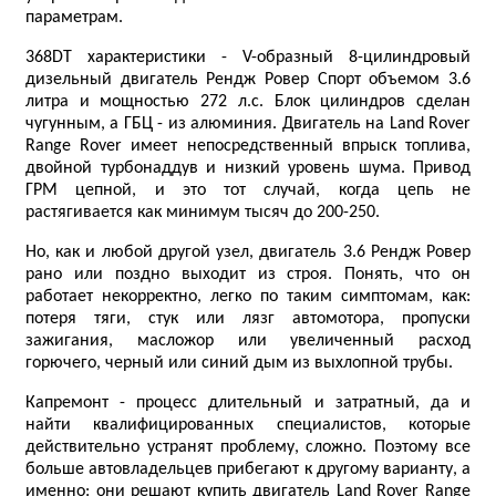
параметрам.
368DT характеристики - V-образный 8-цилиндровый
дизельный двигатель Рендж Ровер Спорт объемом 3.6
литра и мощностью 272 л.с. Блок цилиндров сделан
чугунным, а ГБЦ - из алюминия. Двигатель на Land Rover
Range Rover имеет непосредственный впрыск топлива,
двойной турбонаддув и низкий уровень шума. Привод
ГРМ цепной, и это тот случай, когда цепь не
растягивается как минимум тысяч до 200-250.
Но, как и любой другой узел, двигатель 3.6 Рендж Ровер
рано или поздно выходит из строя. Понять, что он
работает некорректно, легко по таким симптомам, как:
потеря тяги, стук или лязг автомотора, пропуски
зажигания, масложор или увеличенный расход
горючего, черный или синий дым из выхлопной трубы.
Капремонт - процесс длительный и затратный, да и
найти квалифицированных специалистов, которые
действительно устранят проблему, сложно. Поэтому все
больше автовладельцев прибегают к другому варианту, а
именно: они решают купить двигатель Land Rover Range