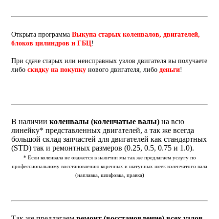
Открыта программа
Выкупа старых коленвалов, двигателей,
блоков цилиндров и ГБЦ
!
При сдаче старых или неисправных узлов двигателя вы получаете
либо
скидку на покупку
нового двигателя, либо
деньги
!
В наличии
коленвалы (коленчатые валы)
на всю
линейку* представленных двигателей, а так же всегда
большой склад запчастей для двигателей как стандартных
(STD) так и ремонтных размеров (0.25, 0.5, 0.75 и 1.0).
* Если коленвала не окажется в наличии мы так же предлагаем услугу по
профессиональному восстановлению коренных и шатунных шеек коленчатого вала
(наплавка, шлифовка, правка)
Так же предлагаем
ремонт (восстановление) всех узлов