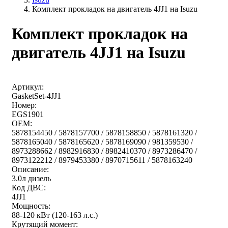
Комплект прокладок на двигатель 4JJ1 на Isuzu
Комплект прокладок на
двигатель 4JJ1 на Isuzu
Артикул:
GasketSet-4JJ1
Номер:
EGS1901
OEM:
5878154450 / 5878157700 / 5878158850 / 5878161320 /
5878165040 / 5878165620 / 5878169090 / 981359530 /
8973288662 / 8982916830 / 8982410370 / 8973286470 /
8973122212 / 8979453380 / 8970715611 / 5878163240
Описание:
3.0л дизель
Код ДВС:
4JJ1
Мощность:
88-120 кВт (120-163 л.с.)
Крутящий момент: