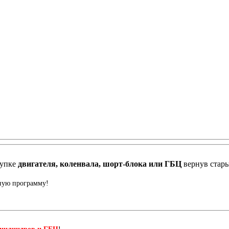
купке
двигателя, коленвала, шорт-блока или ГБЦ
вернув стар
нную программу!