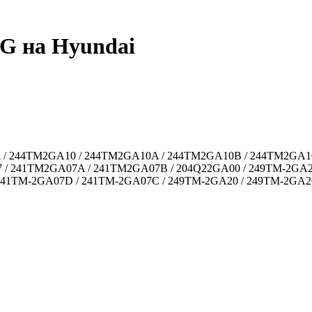
G на Hyundai
 / 244TM2GA10 / 244TM2GA10A / 244TM2GA10B / 244TM2GA1
 241TM2GA07A / 241TM2GA07B / 204Q22GA00 / 249TM-2GA20A
241TM-2GA07D / 241TM-2GA07C / 249TM-2GA20 / 249TM-2GA20