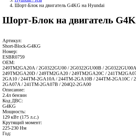
Шорт-Блок на двигатель G4KG на Hyundai
Шорт-Блок на двигатель G4K
Артикул:
Short-Block-G4KG
Номер:
ESBR0759
OEM:
249TM2GA20A / 2G0322GU00 / 2G0322GU00B / 2G0322GU00A
249TM2GA20D / 249TM2GA20 / 249TM2GA20C / 241TM2GA07 /
2GA10 / 244TM-2GA10A / 244TM-2GA10B / 244TM-2GA10С / 
2GA07A / 241TM-2GA07B / 204Q2-2GA00
Описание:
2.4л бензин
Код ДВС:
G4KG
Мощность:
129 кВт (175 л.с.)
Крутящий момент:
225-230 Нм
Год: