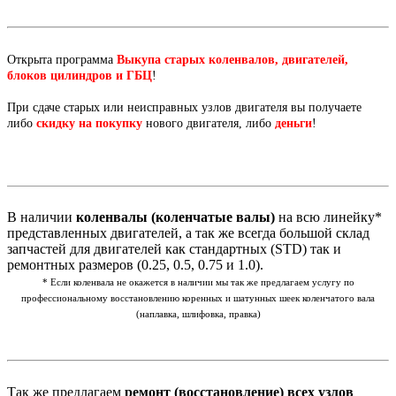
Открыта программа
Выкупа старых коленвалов, двигателей,
блоков цилиндров и ГБЦ
!
При сдаче старых или неисправных узлов двигателя вы получаете
либо
скидку на покупку
нового двигателя, либо
деньги
!
В наличии
коленвалы (коленчатые валы)
на всю линейку*
представленных двигателей, а так же всегда большой склад
запчастей для двигателей как стандартных (STD) так и
ремонтных размеров (0.25, 0.5, 0.75 и 1.0).
* Если коленвала не окажется в наличии мы так же предлагаем услугу по
профессиональному восстановлению коренных и шатунных шеек коленчатого вала
(наплавка, шлифовка, правка)
Так же предлагаем
ремонт (восстановление) всех узлов