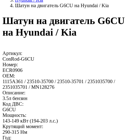
Шатун на двигатель G6CU на Hyundai / Kia
Шатун на двигатель G6CU
на Hyundai / Kia
Артикул:
ConRod-G6CU
Номер:
ECR0906
OEM:
1115A361 / 23510-35700 / 23510-35701 / 2351035700 /
2351035701 / MN128276
Описание:
3.5л бензин
Код ДВС:
G6CU
Мощность:
143-149 кВт (194-203 л.с.)
Крутящий момент:
290-315 Нм
Год: