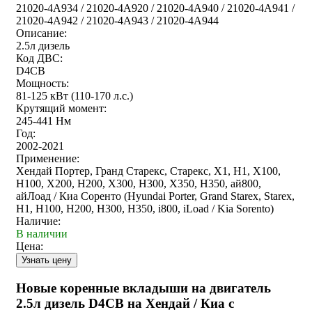
21020-4A934 / 21020-4A920 / 21020-4A940 / 21020-4A941 /
21020-4A942 / 21020-4A943 / 21020-4A944
Описание:
2.5л дизель
Код ДВС:
D4CB
Мощность:
81-125 кВт (110-170 л.с.)
Крутящий момент:
245-441 Нм
Год:
2002-2021
Применение:
Хендай Портер, Гранд Старекс, Старекс, Х1, Н1, Х100,
Н100, Х200, Н200, Х300, Н300, Х350, Н350, ай800,
айЛоад / Киа Соренто (Hyundai Porter, Grand Starex, Starex,
H1, H100, H200, H300, H350, i800, iLoad / Kia Sorento)
Наличие:
В наличии
Цена:
Новые коренные вкладыши на двигатель
2.5л дизель D4CB на Хендай / Киа с