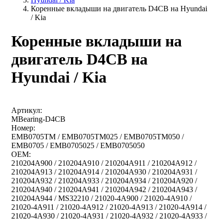
Коренные вкладыши на двигатель D4CB на Hyundai
/ Kia
Коренные вкладыши на
двигатель D4CB на
Hyundai / Kia
Артикул:
MBearing-D4CB
Номер:
EMB0705TM / EMB0705TM025 / EMB0705TM050 /
EMB0705 / EMB0705025 / EMB0705050
OEM:
210204A900 / 210204A910 / 210204A911 / 210204A912 /
210204A913 / 210204A914 / 210204A930 / 210204A931 /
210204A932 / 210204A933 / 210204A934 / 210204A920 /
210204A940 / 210204A941 / 210204A942 / 210204A943 /
210204A944 / MS32210 / 21020-4A900 / 21020-4A910 /
21020-4A911 / 21020-4A912 / 21020-4A913 / 21020-4A914 /
21020-4A930 / 21020-4A931 / 21020-4A932 / 21020-4A933 /