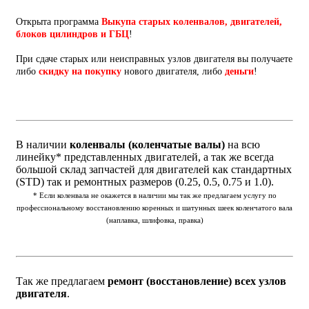
Открыта программа
Выкупа старых коленвалов, двигателей,
блоков цилиндров и ГБЦ
!
При сдаче старых или неисправных узлов двигателя вы получаете
либо
скидку на покупку
нового двигателя, либо
деньги
!
В наличии
коленвалы (коленчатые валы)
на всю
линейку* представленных двигателей, а так же всегда
большой склад запчастей для двигателей как стандартных
(STD) так и ремонтных размеров (0.25, 0.5, 0.75 и 1.0).
* Если коленвала не окажется в наличии мы так же предлагаем услугу по
профессиональному восстановлению коренных и шатунных шеек коленчатого вала
(наплавка, шлифовка, правка)
Так же предлагаем
ремонт (восстановление) всех узлов
двигателя
.