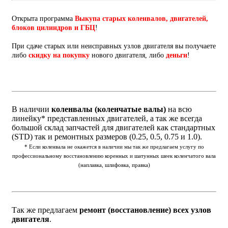
Открыта программа
Выкупа старых коленвалов, двигателей,
блоков цилиндров и ГБЦ
!
При сдаче старых или неисправных узлов двигателя вы получаете
либо
скидку на покупку
нового двигателя, либо
деньги
!
В наличии
коленвалы (коленчатые валы)
на всю
линейку* представленных двигателей, а так же всегда
большой склад запчастей для двигателей как стандартных
(STD) так и ремонтных размеров (0.25, 0.5, 0.75 и 1.0).
* Если коленвала не окажется в наличии мы так же предлагаем услугу по
профессиональному восстановлению коренных и шатунных шеек коленчатого вала
(наплавка, шлифовка, правка)
Так же предлагаем
ремонт (восстановление) всех узлов
двигателя
.