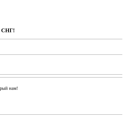
и СНГ!
арый нам!