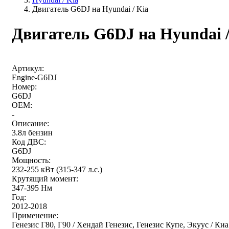
Двигатель G6DJ на Hyundai / Kia
Двигатель G6DJ на Hyundai /
Артикул:
Engine-G6DJ
Номер:
G6DJ
OEM:
-
Описание:
3.8л бензин
Код ДВС:
G6DJ
Мощность:
232-255 кВт (315-347 л.с.)
Крутящий момент:
347-395 Нм
Год:
2012-2018
Применение:
Генезис Г80, Г90 / Хендай Генезис, Генезис Купе, Экуус / Киа