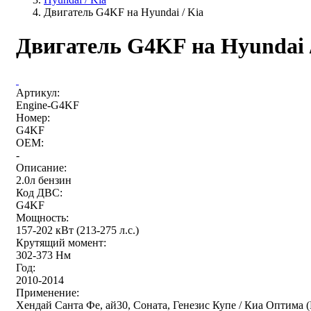
Двигатель G4KF на Hyundai / Kia
Двигатель G4KF на Hyundai 
Артикул:
Engine-G4KF
Номер:
G4KF
OEM:
-
Описание:
2.0л бензин
Код ДВС:
G4KF
Мощность:
157-202 кВт (213-275 л.с.)
Крутящий момент:
302-373 Нм
Год:
2010-2014
Применение:
Хендай Санта Фе, ай30, Соната, Генезис Купе / Киа Оптима (Hy