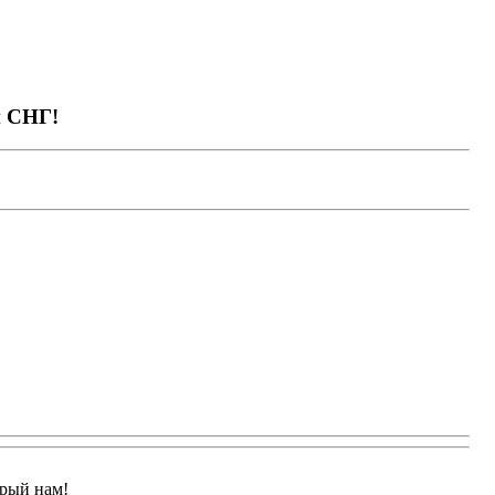
и СНГ!
арый нам!