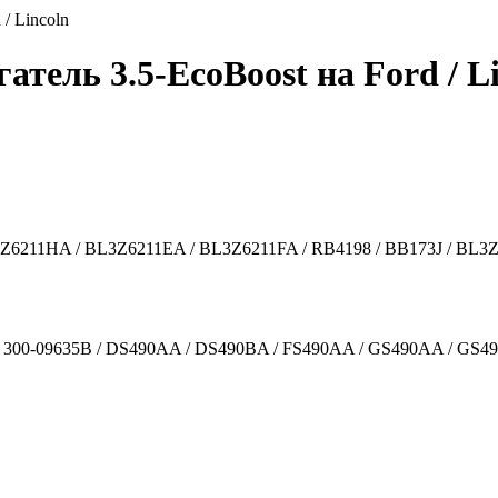
/ Lincoln
ель 3.5-EcoBoost на Ford / Li
211HA / BL3Z6211EA / BL3Z6211FA / RB4198 / BB173J / BL3Z-6
A / 300-09635B / DS490AA / DS490BA / FS490AA / GS490AA / GS4