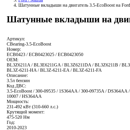
Шатунные вкладыши на двигатель 3.5-EcoBoost на Ford 
Шатунные вкладыши на двигат
Артикул:
CBearing-3.5-EcoBoost
Номер:
ECB0423 / ECB0423025 / ECB0423050
OEM:
BL3Z6211A / BL3E6211GA / BL3Z6211DA / BL3Z6211B / BL3Z6
BL3Z-6211-HA / BL3Z-6211-EA / BL3Z-6211-FA
Описание:
3.5л бензин
Код ДВС:
3.5-EcoBoost / 300-09535 / 1S364AA / 300-09735A / DS364A
10007 / HS364AA
Мощность:
231-492 кВт (310-660 л.с.)
Крутящий момент:
475-520 Нм
Год:
2010-2023