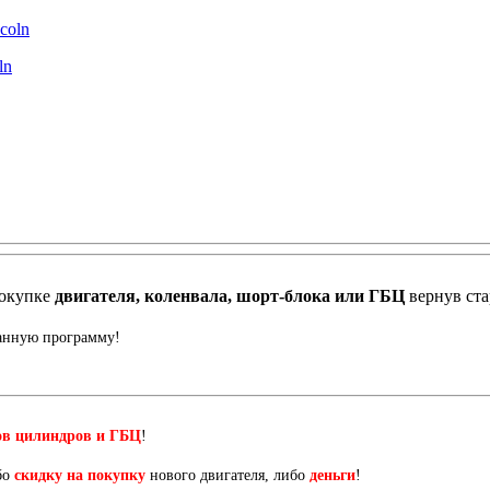
ln
окупке
двигателя, коленвала, шорт-блока или ГБЦ
вернув ст
данную программу!
ов цилиндров и ГБЦ
!
бо
скидку на покупку
нового двигателя, либо
деньги
!