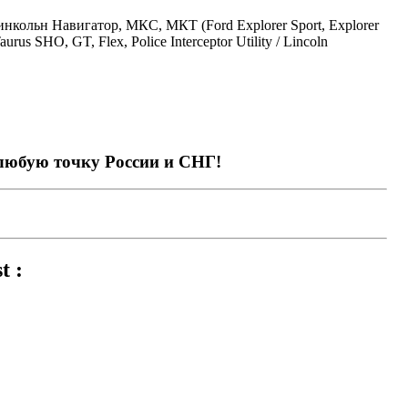
нкольн Навигатор, МКС, МКТ (Ford Explorer Sport, Explorer
urus SHO, GT, Flex, Police Interceptor Utility / Lincoln
 любую точку России и СНГ!
t :