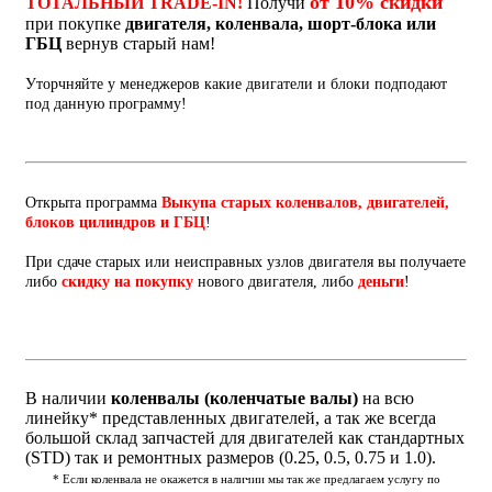
от 10% скидки
ТОТАЛЬНЫЙ TRADE-IN!
Получи
при покупке
двигателя, коленвала, шорт-блока или
ГБЦ
вернув старый нам!
Уторчняйте у менеджеров какие двигатели и блоки подподают
под данную программу!
Открыта программа
Выкупа старых коленвалов, двигателей,
блоков цилиндров и ГБЦ
!
При сдаче старых или неисправных узлов двигателя вы получаете
либо
скидку на покупку
нового двигателя, либо
деньги
!
В наличии
коленвалы (коленчатые валы)
на всю
линейку* представленных двигателей, а так же всегда
большой склад запчастей для двигателей как стандартных
(STD) так и ремонтных размеров (0.25, 0.5, 0.75 и 1.0).
* Если коленвала не окажется в наличии мы так же предлагаем услугу по