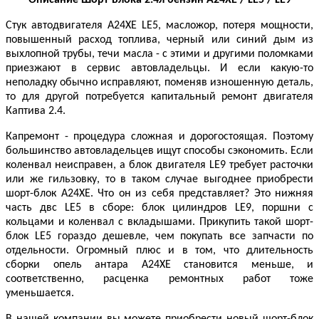
Описание Шорт-Блока 2.4л бензин
A24
XE /
LE5 /
LE9
Стук автодвигателя A24XE LE5, масложор, потеря мощности,
повышенный расход топлива, черный или синий дым из
выхлопной трубы, течи масла - с этими и другими поломками
приезжают в сервис автовладельцы. И если какую-то
неполадку обычно исправляют, поменяв изношенную деталь,
то для другой потребуется капитальный ремонт двигателя
Каптива 2.4.
Капремонт - процедура сложная и дорогостоящая. Поэтому
большинство автовладельцев ищут способы сэкономить. Если
коленвал неисправен, а блок двигателя LE9 требует расточки
или же гильзовку, то в таком случае выгоднее приобрести
шорт-блок A24XE. Что он из себя представляет? Это нижняя
часть двс LE5 в сборе: блок цилиндров LE9, поршни с
кольцами и коленвал с вкладышами. Прикупить такой шорт-
блок LE5 гораздо дешевле, чем покупать все запчасти по
отдельности. Огромный плюс и в том, что длительность
сборки опель антара A24XE становится меньше, и
соответственно, расценка ремонтных работ тоже
уменьшается.