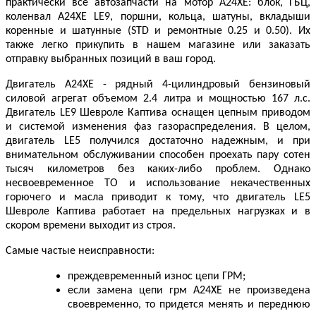
практически все автозапчасти на мотор A24XE: блок, ГБЦ,
коленвал A24XE LE9, поршни, кольца, шатуны, вкладыши
коренные и шатунные (STD и ремонтные 0.25 и 0.50). Их
также легко прикупить в нашем магазине или заказать
отправку выбранных позиций в ваш город.
Двигатель A24XE - рядный 4-цилиндровый бензиновый
силовой агрегат объемом 2.4 литра и мощностью 167 л.с.
Двигатель LE9 Шевроле Каптива оснащен цепным приводом
и системой изменения фаз газораспределения. В целом,
двигатель LE5 получился достаточно надежным, и при
внимательном обслуживании способен проехать пару сотен
тысяч километров без каких-либо проблем. Однако
несвоевременное ТО и использование некачественных
горючего и масла приводит к тому, что двигатель LE5
Шевроле Каптива работает на предельных нагрузках и в
скором времени выходит из строя.
Самые частые неисправности:
преждевременный износ цепи ГРМ;
если замена цепи грм A24XE не произведена
своевременно, то придется менять и переднюю