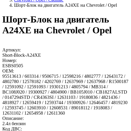
Шорт-Блок на двигатель A24XE на Chevrolet / Opel
Шорт-Блок на двигатель
A24XE на Chevrolet / Opel
Артикул:
Short-Block-A24XE
Номер:
ESBS0505
OEM:
95513613 / 603314 / 9506715 / 12598216 / 4802777 / 12643172 /
4802780 / 12578182 / 4202769 / 12637969 / 12637968 / R1500187
/ 12591092 / 12591093 / 19301213 / 4805794 / MB314 /
BC108J020 / 19300927 / 4804900 / BB105J010 / CB1827ALSTD
/ 0147294STD / CR4363SI / 12631103 / 19180836 / 4821436 /
4818927 / 12659419 / 12593744 / 19300926 / 12646457 / 4819230
/ 12593745 / 12603910 / 12608531 / 89018112 / 1918083 /
12631102 / 12654958 / 12611360
Описание:
2.4л бензин
Код ДВС: