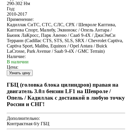
290-302 Нм
Год:
2010-2017
Применение:
Кадиллак СиТС, СТС, СЛС, СРХ / Шевроле Каптива,
Каптива Спорт, Малибу, Эквинокс / Опель Антара /
Бьюик ЛаКросс, Парк Авеню / Сааб 9-4Х / ДжиЭмСи
Терраин (Cadillac CTS, STS, SLS, SRX / Chevrolet Captiva,
Captiva Sport, Malibu, Equinox / Opel Antara / Buick
LaCrosse, Park Avenue / Saab 9-4X / GMC Terrain)
Наличие:
В наличии
Цена:
ГБЦ (головка блока цилиндров) правая на
двигатель 3.0л бензин LF1 на Шевроле /
Опель / Кадиллак с доставкой в любую точку
России и СНГ!
Дополнительно:
Контрактная б/у ГБЦ