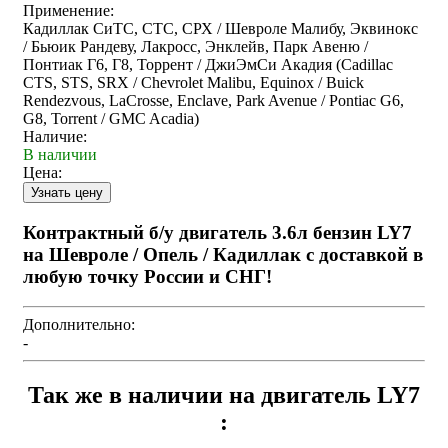
Применение:
Кадиллак СиТС, СТС, СРХ / Шевроле Малибу, Эквинокс
/ Бьюик Рандеву, Лакросс, Энклейв, Парк Авеню /
Понтиак Г6, Г8, Торрент / ДжиЭмСи Акадия (Cadillac
CTS, STS, SRX / Chevrolet Malibu, Equinox / Buick
Rendezvous, LaCrosse, Enclave, Park Avenue / Pontiac G6,
G8, Torrent / GMC Acadia)
Наличие:
В наличии
Цена:
Контрактный б/у двигатель 3.6л бензин LY7
на Шевроле / Опель / Кадиллак с доставкой в
любую точку России и СНГ!
Дополнительно:
-
Так же в наличии на двигатель LY7
: