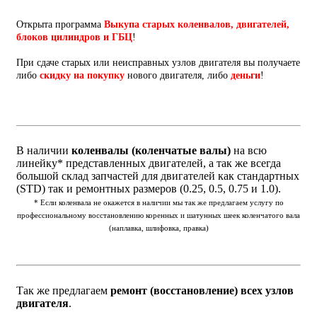
Открыта программа
Выкупа старых коленвалов, двигателей,
блоков цилиндров и ГБЦ
!
При сдаче старых или неисправных узлов двигателя вы получаете
либо
скидку на покупку
нового двигателя, либо
деньги
!
В наличии
коленвалы (коленчатые валы)
на всю
линейку* представленных двигателей, а так же всегда
большой склад запчастей для двигателей как стандартных
(STD) так и ремонтных размеров (0.25, 0.5, 0.75 и 1.0).
* Если коленвала не окажется в наличии мы так же предлагаем услугу по
профессиональному восстановлению коренных и шатунных шеек коленчатого вала
(наплавка, шлифовка, правка)
Так же предлагаем
ремонт (восстановление) всех узлов
двигателя
.