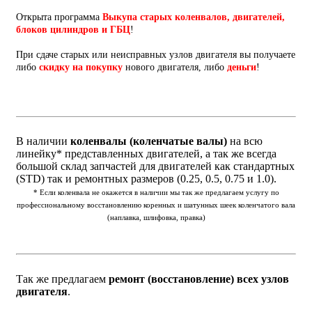
Открыта программа
Выкупа старых коленвалов, двигателей,
блоков цилиндров и ГБЦ
!
При сдаче старых или неисправных узлов двигателя вы получаете
либо
скидку на покупку
нового двигателя, либо
деньги
!
В наличии
коленвалы (коленчатые валы)
на всю
линейку* представленных двигателей, а так же всегда
большой склад запчастей для двигателей как стандартных
(STD) так и ремонтных размеров (0.25, 0.5, 0.75 и 1.0).
* Если коленвала не окажется в наличии мы так же предлагаем услугу по
профессиональному восстановлению коренных и шатунных шеек коленчатого вала
(наплавка, шлифовка, правка)
Так же предлагаем
ремонт (восстановление) всех узлов
двигателя
.