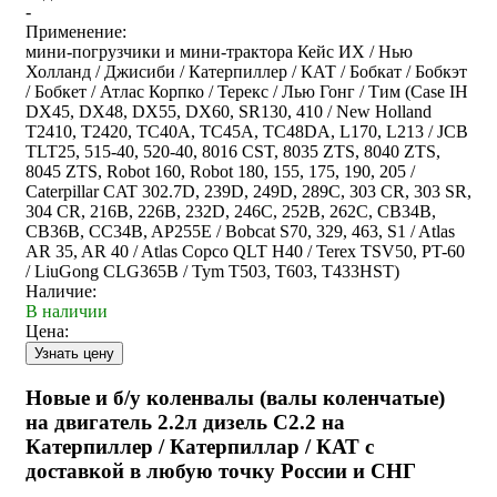
-
Применение:
мини-погрузчики и мини-трактора Кейс ИХ / Нью
Холланд / Джисиби / Катерпиллер / КАТ / Бобкат / Бобкэт
/ Бобкет / Атлас Корпко / Терекс / Лью Гонг / Тим (Case IH
DX45, DX48, DX55, DX60, SR130, 410 / New Holland
T2410, T2420, TC40A, TC45A, TC48DA, L170, L213 / JCB
TLT25, 515-40, 520-40, 8016 CST, 8035 ZTS, 8040 ZTS,
8045 ZTS, Robot 160, Robot 180, 155, 175, 190, 205 /
Caterpillar CAT 302.7D, 239D, 249D, 289C, 303 CR, 303 SR,
304 CR, 216B, 226B, 232D, 246C, 252B, 262C, CB34B,
CB36B, CC34B, AP255E / Bobcat S70, 329, 463, S1 / Atlas
AR 35, AR 40 / Atlas Copco QLT H40 / Terex TSV50, PT-60
/ LiuGong CLG365B / Tym T503, T603, T433HST)
Наличие:
В наличии
Цена:
Новые и б/у коленвалы (валы коленчатые)
на двигатель 2.2л дизель C2.2 на
Катерпиллер / Катерпиллар / КАТ с
доставкой в любую точку России и СНГ