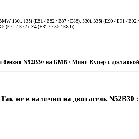
W 130i, 135i (E81 / E82 / E87 / E88), 330i, 335i (E90 / E91 / E92 / E
X6 (E71 / E72), Z4 (E85 / E86 / E89))
0л бензин N52B30 на БМВ / Мини Купер с доставко
Так же в наличии на двигатель N52B30 :