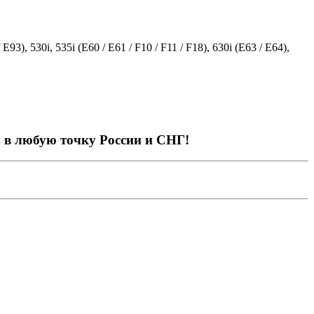
93), 530i, 535i (E60 / E61 / F10 / F11 / F18), 630i (E63 / E64),
й в любую точку России и СНГ!