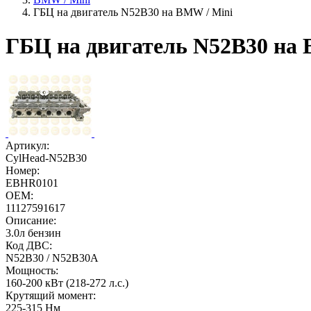
ГБЦ на двигатель N52B30 на BMW / Mini
ГБЦ на двигатель N52B30 на 
Артикул:
CylHead-N52B30
Номер:
EBHR0101
OEM:
11127591617
Описание:
3.0л бензин
Код ДВС:
N52B30 / N52B30A
Мощность:
160-200 кВт (218-272 л.с.)
Крутящий момент:
225-315 Нм