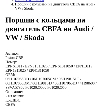
Поршни с кольцами на двигатель CBFA на Audi /
VW / Skoda
Поршни с кольцами на
двигатель CBFA на Audi /
VW / Skoda
Артикул:
Piston-CBF
Номер:
EPNS1311 / EPNS1311025 / EPNS1311050 / EPN1311 /
EPN1311025 / EPN1311050
OEM:
06H107065DD / 06H107065CM / 06H198151C /
06H107065DM / 06H198151J / 06H107065DJ / 41198600 /
SSVA5786 / P010202000 / P010202050
Описание:
2.0л бензин
Код ДВС:
CBFA