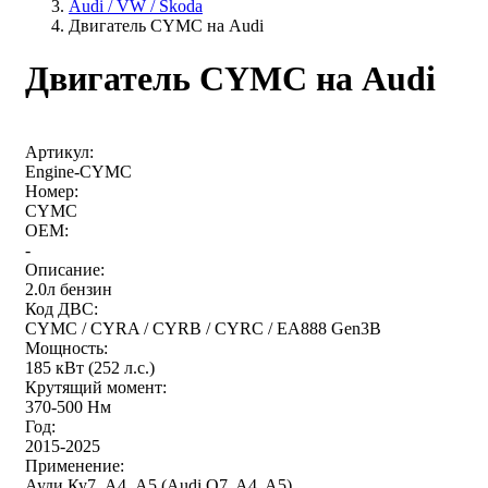
Audi / VW / Skoda
Двигатель CYMC на Audi
Двигатель CYMC на Audi
Артикул:
Engine-CYMC
Номер:
CYMC
OEM:
-
Описание:
2.0л бензин
Код ДВС:
CYMC / CYRA / CYRB / CYRC / EA888 Gen3B
Мощность:
185 кВт (252 л.с.)
Крутящий момент:
370-500 Нм
Год:
2015-2025
Применение:
Ауди Ку7, А4, А5 (Audi Q7, A4, A5)