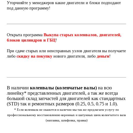
Уторчняйте у менеджеров какие двигатели и блоки подподают
под данную программу!
Открыта программа
Выкупа старых коленвалов, двигателей,
блоков цилиндров и ГБЦ
!
При сдаче старых или неисправных узлов двигателя вы получаете
либо
скидку на покупку
нового двигателя, либо
деньги
!
В наличии
коленвалы (коленчатые валы)
на всю
линейку* представленных двигателей, а так же всегда
большой склад запчастей для двигателей как стандартных
(STD) так и ремонтных размеров (0.25, 0.5, 0.75 и 1.0).
* Если коленвала не окажется в наличии мы так же предлагаем услугу по
профессиональному восстановлению коренных и шатунных шеек коленчатого вала
(наплавка, шлифовка, правка)