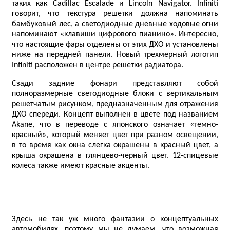
таких как Cadillac Escalade и Lincoln Navigator. Infiniti
говорит, что текстура решетки должна напоминать
бамбуковый лес, а светодиодные дневные ходовые огни
напоминают «клавиши цифрового пианино». Интересно,
что настоящие фары отделены от этих ДХО и установлены
ниже на передней панели. Новый трехмерный логотип
Infiniti расположен в центре решетки радиатора.
Сзади задние фонари представляют собой
полноразмерные светодиодные блоки с вертикальным
решетчатым рисунком, предназначенным для отражения
ДХО спереди. Концепт выполнен в цвете под названием
Akane, что в переводе с японского означает «темно-
красный», который меняет цвет при разном освещении,
в то время как окна слегка окрашены в красный цвет, а
крыша окрашена в глянцево-черный цвет. 12-спицевые
колеса также имеют красные акценты.
Здесь не так уж много фантазии о концептуальных
автомобилях, поэтому мы не думаем, что возможная