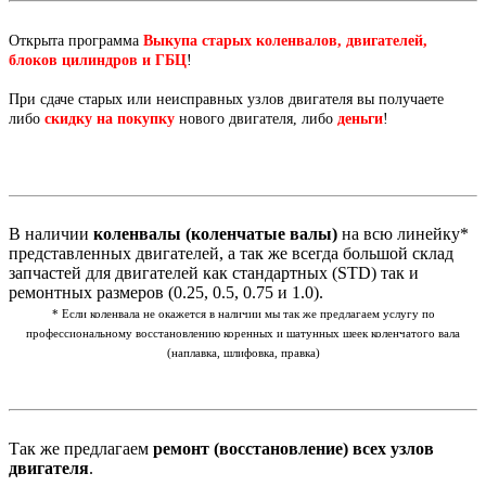
Открыта программа
Выкупа старых коленвалов, двигателей,
блоков цилиндров и ГБЦ
!
При сдаче старых или неисправных узлов двигателя вы получаете
либо
скидку на покупку
нового двигателя, либо
деньги
!
В наличии
коленвалы (коленчатые валы)
на всю линейку*
представленных двигателей, а так же всегда большой склад
запчастей для двигателей как стандартных (STD) так и
ремонтных размеров (0.25, 0.5, 0.75 и 1.0).
* Если коленвала не окажется в наличии мы так же предлагаем услугу по
профессиональному восстановлению коренных и шатунных шеек коленчатого вала
(наплавка, шлифовка, правка)
Так же предлагаем
ремонт (восстановление) всех узлов
двигателя
.