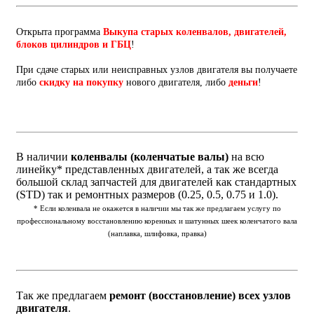
Открыта программа
Выкупа старых коленвалов, двигателей,
блоков цилиндров и ГБЦ
!
При сдаче старых или неисправных узлов двигателя вы получаете
либо
скидку на покупку
нового двигателя, либо
деньги
!
В наличии
коленвалы (коленчатые валы)
на всю
линейку* представленных двигателей, а так же всегда
большой склад запчастей для двигателей как стандартных
(STD) так и ремонтных размеров (0.25, 0.5, 0.75 и 1.0).
* Если коленвала не окажется в наличии мы так же предлагаем услугу по
профессиональному восстановлению коренных и шатунных шеек коленчатого вала
(наплавка, шлифовка, правка)
Так же предлагаем
ремонт (восстановление) всех узлов
двигателя
.