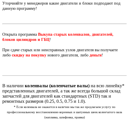
Уторчняйте у менеджеров какие двигатели и блоки подподают под
данную программу!
Открыта программа
Выкупа старых коленвалов, двигателей,
блоков цилиндров и ГБЦ
!
При сдаче старых или неисправных узлов двигателя вы получаете
либо
скидку на покупку
нового двигателя, либо
деньги
!
В наличии
коленвалы (коленчатые валы)
на всю линейку*
представленных двигателей, а так же всегда большой склад
запчастей для двигателей как стандартных (STD) так и
ремонтных размеров (0.25, 0.5, 0.75 и 1.0).
* Если коленвала не окажется в наличии мы так же предлагаем услугу по
профессиональному восстановлению коренных и шатунных шеек коленчатого вала
(наплавка, шлифовка, правка)