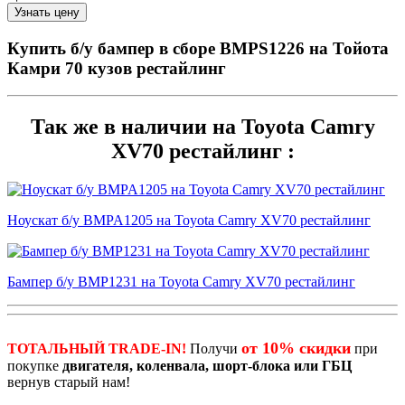
Купить б/у бампер в сборе BMPS1226 на Тойота
Камри 70 кузов рестайлинг
Так же в наличии на Toyota Camry
XV70 рестайлинг :
Ноускат б/у BMPA1205 на Toyota Camry XV70 рестайлинг
Бампер б/у BMP1231 на Toyota Camry XV70 рестайлинг
от 10% скидки
ТОТАЛЬНЫЙ TRADE-IN!
Получи
при
покупке
двигателя, коленвала, шорт-блока или ГБЦ
вернув старый нам!