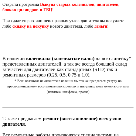
Открыта программа
Выкупа старых коленвалов, двигателей,
блоков цилиндров и ГБЦ
!
При сдаче старых или неисправных узлов двигателя вы получаете
либо
скидку на покупку
нового двигателя, либо
деньги
!
В наличии
коленвалы (коленчатые валы)
на всю линейку*
представленных двигателей, а так же всегда большой склад
запчастей для двигателей как стандартных (STD) так и
ремонтных размеров (0.25, 0.5, 0.75 и 1.0).
* Если коленвала не окажется в наличии мы так же предлагаем услугу по
профессиональному восстановлению коренных и шатунных шеек коленчатого вала
(наплавка, шлифовка, правка)
Так же предлагаем
ремонт (восстановление) всех узлов
двигателя
.
Все ремонтные работы производятся специалистами на