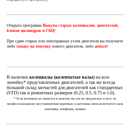
Открыта программа
Выкупа старых коленвалов, двигателей,
блоков цилиндров и ГБЦ
!
При сдаче старых или неисправных узлов двигателя вы получаете
либо
скидку на покупку
нового двигателя, либо
деньги
!
В наличии
коленвалы (коленчатые валы)
на всю
линейку* представленных двигателей, а так же всегда
большой склад запчастей для двигателей как стандартных
(STD) так и ремонтных размеров (0.25, 0.5, 0.75 и 1.0).
* Если коленвала не окажется в наличии мы так же предлагаем услугу по
профессиональному восстановлению коренных и шатунных шеек коленчатого вала
(наплавка, шлифовка, правка)