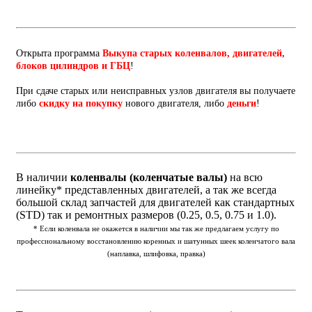
Открыта программа
Выкупа старых коленвалов, двигателей,
блоков цилиндров и ГБЦ
!
При сдаче старых или неисправных узлов двигателя вы получаете
либо
скидку на покупку
нового двигателя, либо
деньги
!
В наличии
коленвалы (коленчатые валы)
на всю
линейку* представленных двигателей, а так же всегда
большой склад запчастей для двигателей как стандартных
(STD) так и ремонтных размеров (0.25, 0.5, 0.75 и 1.0).
* Если коленвала не окажется в наличии мы так же предлагаем услугу по
профессиональному восстановлению коренных и шатунных шеек коленчатого вала
(наплавка, шлифовка, правка)