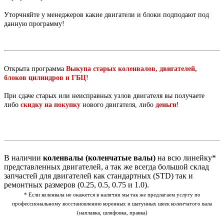
Уторчняйте у менеджеров какие двигатели и блоки подподают под
данную программу!
Открыта программа
Выкупа старых коленвалов, двигателей,
блоков цилиндров и ГБЦ
!
При сдаче старых или неисправных узлов двигателя вы получаете
либо
скидку на покупку
нового двигателя, либо
деньги
!
В наличии
коленвалы (коленчатые валы)
на всю линейку*
представленных двигателей, а так же всегда большой склад
запчастей для двигателей как стандартных (STD) так и
ремонтных размеров (0.25, 0.5, 0.75 и 1.0).
* Если коленвала не окажется в наличии мы так же предлагаем услугу по
профессиональному восстановлению коренных и шатунных шеек коленчатого вала
(наплавка, шлифовка, правка)