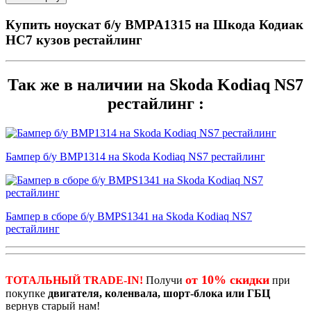
Купить ноускат б/у BMPA1315 на Шкода Кодиак
НС7 кузов рестайлинг
Так же в наличии на Skoda Kodiaq NS7
рестайлинг :
Бампер б/у BMP1314 на Skoda Kodiaq NS7 рестайлинг
Бампер в сборе б/у BMPS1341 на Skoda Kodiaq NS7
рестайлинг
от 10% скидки
ТОТАЛЬНЫЙ TRADE-IN!
Получи
при
покупке
двигателя, коленвала, шорт-блока или ГБЦ
вернув старый нам!