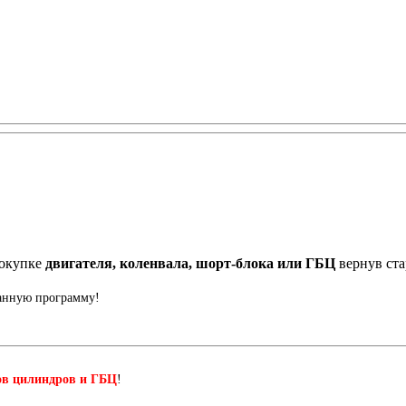
окупке
двигателя, коленвала, шорт-блока или ГБЦ
вернув ст
данную программу!
ов цилиндров и ГБЦ
!