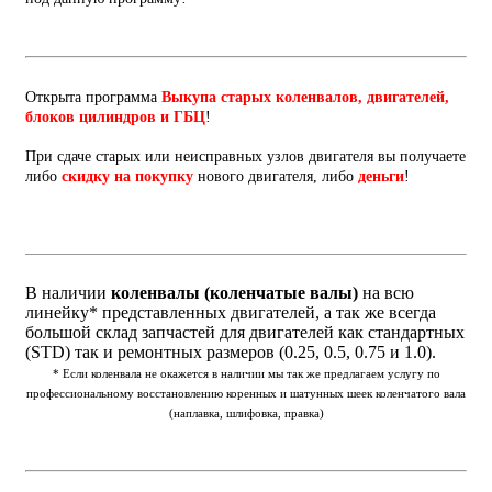
Открыта программа
Выкупа старых коленвалов, двигателей,
блоков цилиндров и ГБЦ
!
При сдаче старых или неисправных узлов двигателя вы получаете
либо
скидку на покупку
нового двигателя, либо
деньги
!
В наличии
коленвалы (коленчатые валы)
на всю
линейку* представленных двигателей, а так же всегда
большой склад запчастей для двигателей как стандартных
(STD) так и ремонтных размеров (0.25, 0.5, 0.75 и 1.0).
* Если коленвала не окажется в наличии мы так же предлагаем услугу по
профессиональному восстановлению коренных и шатунных шеек коленчатого вала
(наплавка, шлифовка, правка)