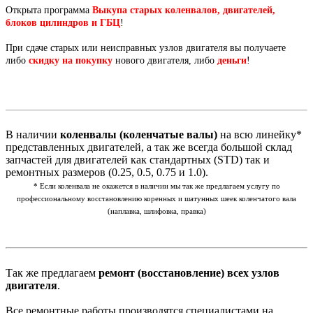
Открыта программа
Выкупа старых коленвалов, двигателей,
блоков цилиндров и ГБЦ
!
При сдаче старых или неисправных узлов двигателя вы получаете
либо
скидку на покупку
нового двигателя, либо
деньги
!
В наличии
коленвалы (коленчатые валы)
на всю линейку*
представленных двигателей, а так же всегда большой склад
запчастей для двигателей как стандартных (STD) так и
ремонтных размеров (0.25, 0.5, 0.75 и 1.0).
* Если коленвала не окажется в наличии мы так же предлагаем услугу по
профессиональному восстановлению коренных и шатунных шеек коленчатого вала
(наплавка, шлифовка, правка)
Так же предлагаем
ремонт (восстановление) всех узлов
двигателя
.
Все ремонтные работы производятся специалистами на