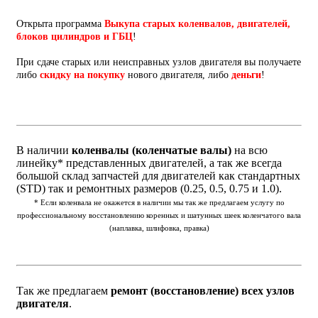
Открыта программа
Выкупа старых коленвалов, двигателей,
блоков цилиндров и ГБЦ
!
При сдаче старых или неисправных узлов двигателя вы получаете
либо
скидку на покупку
нового двигателя, либо
деньги
!
В наличии
коленвалы (коленчатые валы)
на всю
линейку* представленных двигателей, а так же всегда
большой склад запчастей для двигателей как стандартных
(STD) так и ремонтных размеров (0.25, 0.5, 0.75 и 1.0).
* Если коленвала не окажется в наличии мы так же предлагаем услугу по
профессиональному восстановлению коренных и шатунных шеек коленчатого вала
(наплавка, шлифовка, правка)
Так же предлагаем
ремонт (восстановление) всех узлов
двигателя
.