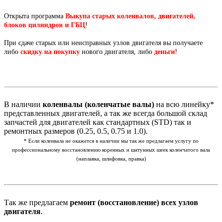
Открыта программа
Выкупа старых коленвалов, двигателей,
блоков цилиндров и ГБЦ
!
При сдаче старых или неисправных узлов двигателя вы получаете
либо
скидку на покупку
нового двигателя, либо
деньги
!
В наличии
коленвалы (коленчатые валы)
на всю линейку*
представленных двигателей, а так же всегда большой склад
запчастей для двигателей как стандартных (STD) так и
ремонтных размеров (0.25, 0.5, 0.75 и 1.0).
* Если коленвала не окажется в наличии мы так же предлагаем услугу по
профессиональному восстановлению коренных и шатунных шеек коленчатого вала
(наплавка, шлифовка, правка)
Так же предлагаем
ремонт (восстановление) всех узлов
двигателя
.