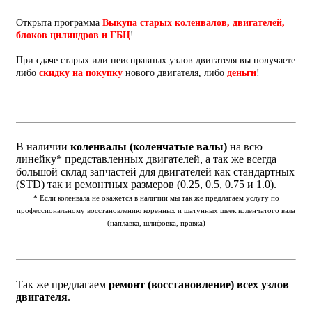
Открыта программа
Выкупа старых коленвалов, двигателей,
блоков цилиндров и ГБЦ
!
При сдаче старых или неисправных узлов двигателя вы получаете
либо
скидку на покупку
нового двигателя, либо
деньги
!
В наличии
коленвалы (коленчатые валы)
на всю
линейку* представленных двигателей, а так же всегда
большой склад запчастей для двигателей как стандартных
(STD) так и ремонтных размеров (0.25, 0.5, 0.75 и 1.0).
* Если коленвала не окажется в наличии мы так же предлагаем услугу по
профессиональному восстановлению коренных и шатунных шеек коленчатого вала
(наплавка, шлифовка, правка)
Так же предлагаем
ремонт (восстановление) всех узлов
двигателя
.