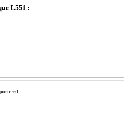
ue L551 :
арый нам!