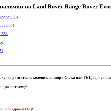
 наличии на Land Rover Range Rover Evoq
que L551
51
окупке
двигателя, коленвала, шорт-блока или ГБЦ
вернув ст
данную программу!
ов цилиндров и ГБЦ
!