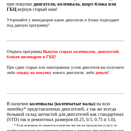
при покупке
двигателя, коленвала, шорт-блока или
ГБЦ
вернув старый нам!
Уторчняйте у менеджеров какие двигатели и блоки подподают
под данную программу!
Открыта программа
Выкупа старых коленвалов, двигателей,
блоков цилиндров и ГБЦ
!
При сдаче старых или неисправных узлов двигателя вы получаете
либо
скидку на покупку
нового двигателя, либо
деньги
!
В наличии
коленвалы (коленчатые валы)
на всю
линейку* представленных двигателей, а так же всегда
большой склад запчастей для двигателей как стандартных
(STD) так и ремонтных размеров (0.25, 0.5, 0.75 и 1.0).
* Если коленвала не окажется в наличии мы так же предлагаем услугу по
профессиональному восстановлению коренных и шатунных шеек коленчатого вала