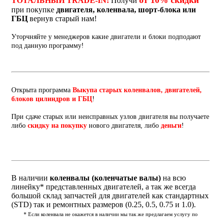
от 10% скидки
ТОТАЛЬНЫЙ TRADE-IN!
Получи
при покупке
двигателя, коленвала, шорт-блока или
ГБЦ
вернув старый нам!
Уторчняйте у менеджеров какие двигатели и блоки подподают
под данную программу!
Открыта программа
Выкупа старых коленвалов, двигателей,
блоков цилиндров и ГБЦ
!
При сдаче старых или неисправных узлов двигателя вы получаете
либо
скидку на покупку
нового двигателя, либо
деньги
!
В наличии
коленвалы (коленчатые валы)
на всю
линейку* представленных двигателей, а так же всегда
большой склад запчастей для двигателей как стандартных
(STD) так и ремонтных размеров (0.25, 0.5, 0.75 и 1.0).
* Если коленвала не окажется в наличии мы так же предлагаем услугу по