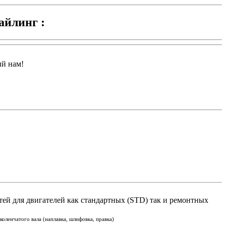
айлинг :
ый нам!
тей для двигателей как стандартных (STD) так и ремонтных
оленчатого вала (наплавка, шлифовка, правка)