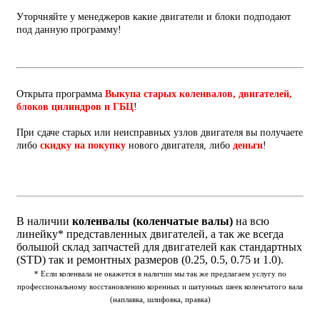
Уторчняйте у менеджеров какие двигатели и блоки подподают
под данную программу!
Открыта программа
Выкупа старых коленвалов, двигателей,
блоков цилиндров и ГБЦ
!
При сдаче старых или неисправных узлов двигателя вы получаете
либо
скидку на покупку
нового двигателя, либо
деньги
!
В наличии
коленвалы (коленчатые валы)
на всю
линейку* представленных двигателей, а так же всегда
большой склад запчастей для двигателей как стандартных
(STD) так и ремонтных размеров (0.25, 0.5, 0.75 и 1.0).
* Если коленвала не окажется в наличии мы так же предлагаем услугу по
профессиональному восстановлению коренных и шатунных шеек коленчатого вала
(наплавка, шлифовка, правка)