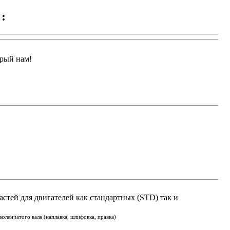
:
арый нам!
астей для двигателей как стандартных (STD) так и
оленчатого вала (наплавка, шлифовка, правка)