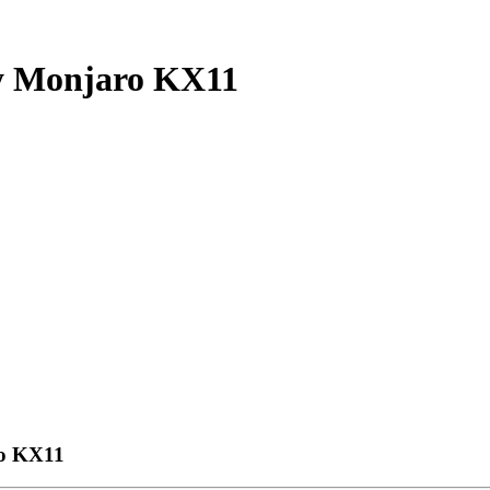
y Monjaro KX11
о KX11