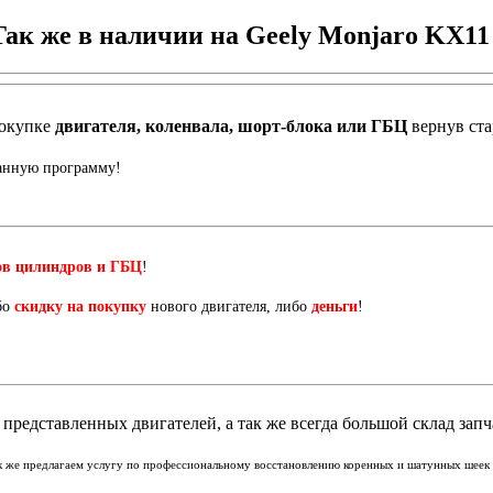
Так же в наличии на Geely Monjaro KX11 
окупке
двигателя, коленвала, шорт-блока или ГБЦ
вернув ст
данную программу!
ов цилиндров и ГБЦ
!
бо
скидку на покупку
нового двигателя, либо
деньги
!
представленных двигателей, а так же всегда большой склад запч
ак же предлагаем услугу по профессиональному восстановлению коренных и шатунных шеек к